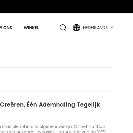
R ONS
WINKEL
NEDERLANDS
r Creëren, Één Ademhaling Tegelijk
uciale rol in ons algehele welzijn. Of het nu thuis
oor een gezonde levensstijl. Introductie van de XIFEI