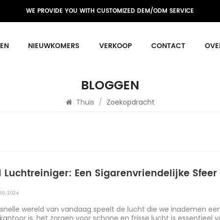
WE PROVIDE YOU WITH CUSTOMIZED DEM/ODM SERVICE
EN
NIEUWKOMERS
VERKOOP
CONTACT
OVE
BLOGGEN
Thuis
/
Zoekopdracht
I Luchtreiniger: Een Sigarenvriendelijke Sfee
30, 2024
 snelle wereld van vandaag speelt de lucht die we inademen een cr
kantoor is, het zorgen voor schone en frisse lucht is essentieel v