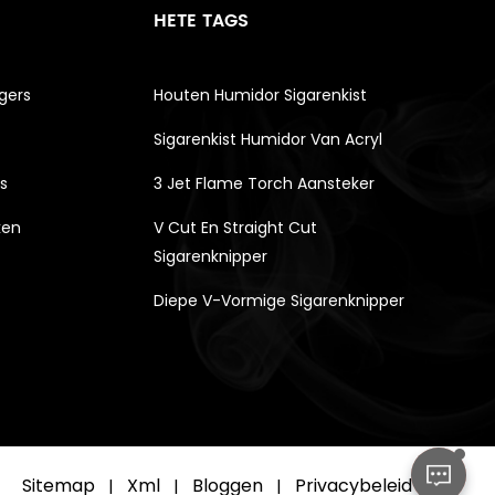
HETE TAGS
gers
Houten Humidor Sigarenkist
Sigarenkist Humidor Van Acryl
s
3 Jet Flame Torch Aansteker
ken
V Cut En Straight Cut
Sigarenknipper
Diepe V-Vormige Sigarenknipper
Sitemap
Xml
Bloggen
Privacybeleid
|
|
|