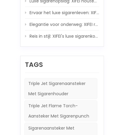
Luxe sigarenopslag: XIFEI houten luchtbevochtigerset van koolstofvezel
XIFEI
Ervaar het luxe sigarenleven: XIFEI houten humidor met geïntegreerde 5-IN-1 sigarenaansteker
Elegantie voor onderweg: XIFEI reishumidor en 5-in-1 sigarenaansteker-ensemble
Reis in stijl: XIFEI's luxe sigarenkoker en krachtige zaklampgezel
TAGS
Triple Jet Sigarenaansteker
Met Sigarenhouder
Triple Jet Flame Torch-
Aansteker Met Sigarenpunch
Sigarenaansteker Met