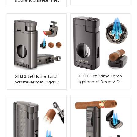
sigarenaansteker met
sigarenstandaard
ladestandaard, 2 stuks
XIFEI 3 Jet Flame Torch
XIFEI 2 Jet Flame Torch
Lighter met Deep V Cut
Aansteker met Cigar V
Sigarenknipper Stand
Cutter Punch Cutter