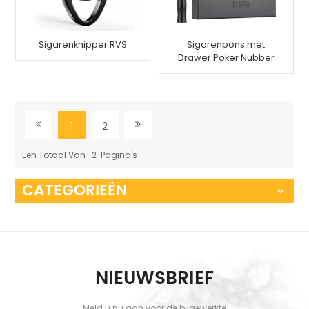
Sigarenknipper RVS
Sigarenpons met
Drawer Poker Nubber
Tool
1
2
Een Totaal Van
2
Pagina's
CATEGORIEËN
NIEUWSBRIEF
Meld u nu aan voor de bijgewerkte