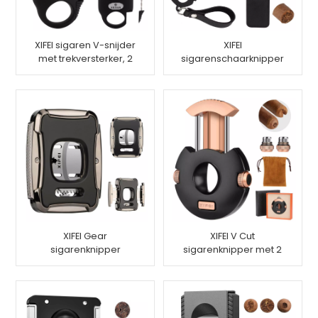
XIFEI sigaren V-snijder
XIFEI
met trekversterker, 2
sigarenschaarknipper
sigarenhouders,
opvouwbaar met
gesneden tot 55
lederen tas
sigaren met ringmeter
XIFEI Gear
XIFEI V Cut
sigarenknipper
sigarenknipper met 2
stoten