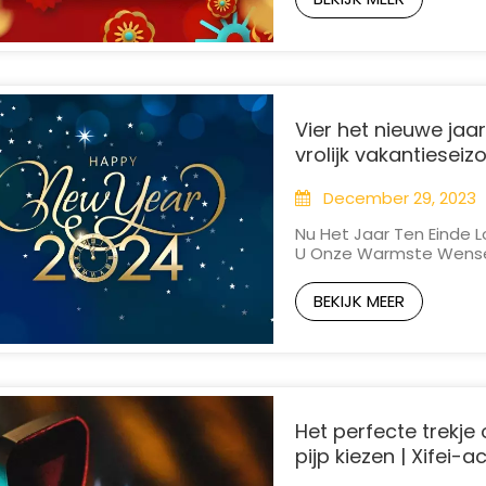
Begin. In De G...
Vier het nieuwe jaar
vrolijk vakantieseiz
December 29, 2023
Nu Het Jaar Ten Einde L
U Onze Warmste Wensen
Een Spectaculair Nieu
Het Hele Jaar 2023 Van D
BEKIJK MEER
Avonturen Die 2024 Ons 
Het perfecte trekje
pijp kiezen | Xifei-