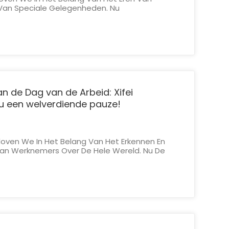
n Van Speciale Gelegenheden. Nu
En Vaderdag Nadert, Nodigen Wij U Uit Om
tekenisvolle Feestdagen Dubbel Te Vieren.
te Pauze Om Deze Festiviteiten Te O...
an de Dag van de Arbeid: Xifei
u een welverdiende pauze!
eloven We In Het Belang Van Het Erkennen En
Van Werknemers Over De Hele Wereld. Nu De
ert, Betuigen Wij Onze Oprechte Waardering
or Hun Toewijding En Harde Werk. Ter Viering
 Vakantie...