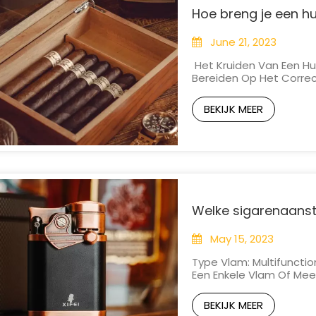
Hoe breng je een 
June 21, 2023
Het Kruiden Van Een Hu
Bereiden Op Het Correc
Kruidenproces Helpt Bij
Luchtvochtigheid In De 
BEKIJK MEER
Voor Het Kruiden Van Ee
Welke sigarenaanst
May 15, 2023
Type Vlam: Multifuncti
Een Enkele Vlam Of Me
Bieden Meestal Meer Pre
Aanstekers Met Meerde
BEKIJK MEER
Vlam Kunnen Geven.Bran