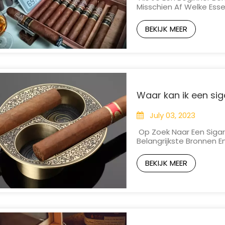
Misschien Af Welke Esse
Kunnen Verbeteren. Van
Verbeteren Van De Sma
BEKIJK MEER
Juiste Accessoires Kunn
Waar kan ik een si
July 03, 2023
Op Zoek Naar Een Siga
Belangrijkste Bronnen 
Sigarenasbak Die Past Bi
Accessories Voor Een B
BEKIJK MEER
Xifei Accessories, Uw Ad