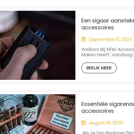
Een sigaar aansteke
accessoires
September 11, 2023
Welkom Bij Xifei-Access
Maken Heeft. Vandaag V
Aansteken Van Een Siga
Een Beginnende Liefheb
BEKIJK MEER
Juiste Manier Aansteekt, 
Essentiële sigarena
accessoires
August 01, 2023
Als Je Een Beginner Ben