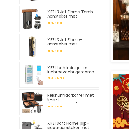
XIFEI 3 Jet Flame Torch
Aansteker met
veerbelaste V-snijder
BEKIJK MEER
XIFEI 3 Jet Flame-
aansteker met
elektronische
BEKIJK MEER
ontsteking
XIFEI luchtreiniger en
luchtbevochtigercombo
BEKIJK MEER
Reishumidorkoffer met
5-in-1
sigarenaansteker,
BEKIJK MEER
geschikt voor 7 sigaren
XIFEI Soft Flame pijp-
sigaaraansteker met