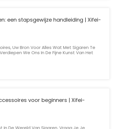
n: een stapsgewijze handleiding | Xifei-
oires, Uw Bron Voor Alles Wat Met Sigaren Te
erdiepen We Ons In De Fijne Kunst Van Het
ar. Of Je Nu Een Doorgewinterde Liefhebber Of
ber Bent, Weten Hoe Je Een Sigaar Op De
Is Essentieel...
ccessoires voor beginners | Xifei-
t In De Wereld Van Sigaren, Vraag Je Je