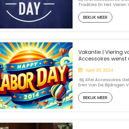
Tradities En Het Viere
Drakenbootdag Nadert 
Samen Met Ons Deze Be
BEKIJK MEER
Ons Team Neemt Een Kor
Vakantie | Viering v
Accessoires wenst 
April 30, 2024
Bij Xifei Accessoires G
Eren Van De Bijdragen 
Dag Van De Arbeid Nad
Aan Alle Werknemers Vo
BEKIJK MEER
Van Deze Betekenisvolle