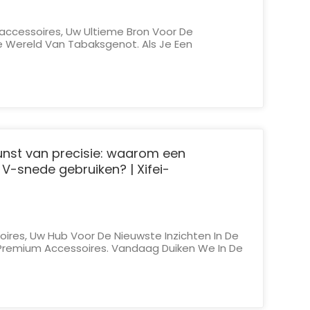
naccessoires, Uw Ultieme Bron Voor De
De Wereld Van Tabaksgenot. Als Je Een
eet Je Dat De Keuze Van De Aansteker Een
Het Rookritueel. Vandaag Verdiepen We Ons In
t Aansteker Is Het Beste...
unst van precisie: waarom een
V-snede gebruiken? | Xifei-
oires, Uw Hub Voor De Nieuwste Inzichten In De
Premium Accessoires. Vandaag Duiken We In De
an V-Vormige Sigarenknippers. Waarom Zweren
n Wat Onderscheidt Hen? Laten We De Mysteries
len En...