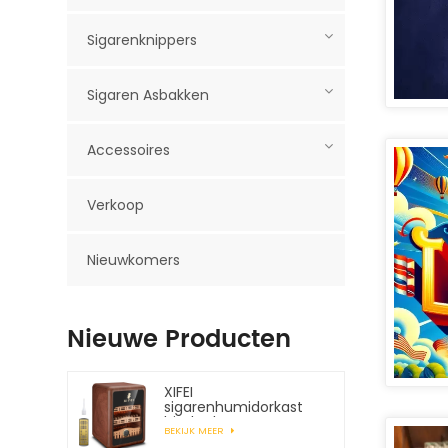
Sigarenknippers
Sigaren Asbakken
Accessoires
Verkoop
Nieuwkomers
Nieuwe Producten
XIFEI
sigarenhumidorkast
biedt plaats aan
BEKIJK MEER
maximaal 150 sigaren