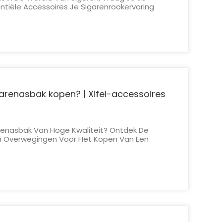
ntiële Accessoires Je Sigarenrookervaring
 Het Correct Bereiden Van Uw Sigaar Tot Het
ak En Het Behouden Van De Versheid, De
en Een Groot Vers...
garenasbak kopen? | Xifei-accessoires
renasbak Van Hoge Kwaliteit? Ontdek De
En Overwegingen Voor Het Kopen Van Een
j Uw Stijl En Behoeften. Bezoek Xifei
rede Selectie Premium Asbakken. Welkom Bij
res Voor Het Laat...