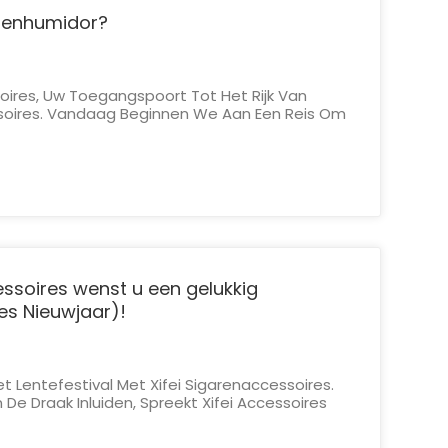
arenhumidor?
soires, Uw Toegangspoort Tot Het Rijk Van
oires. Vandaag Beginnen We Aan Een Reis Om
tiële Instrumenten In Het Arsenaal Van Elke
emystificeren: De Sigarenhumidor. Ga Met Ons
ijke Werking Va...
cessoires wenst u een gelukkig
ees Nieuwjaar)!
 Lentefestival Met Xifei Sigarenaccessoires.
 De Draak Inluiden, Spreekt Xifei Accessoires
Een Vreugdevol En Voorspoedig Lentefestival.
tiviteiten, Familiebijeenkomsten En Een Nieuw