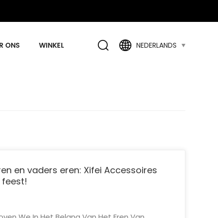
R ONS
WINKEL
NEDERLANDS
n en vaders eren: Xifei Accessoires
 feest!
eloven We In Het Belang Van Het Eren Van