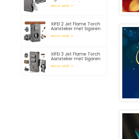
pijpgereedschap
BEKIJK MEER
XIFEI 2 Jet Flame Torch
Aansteker met Sigaren
Vcutter Punch Stand
BEKIJK MEER
Draw Enhancer
XIFEI 3 Jet Flame Torch
Aansteker met Sigaren
Vcutter Punch Stand
BEKIJK MEER
Draw Enhancer