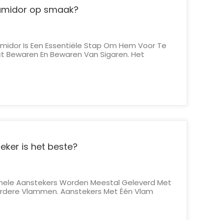
humidor op smaak?
midor Is Een Essentiële Stap Om Hem Voor Te
t Bewaren En Bewaren Van Sigaren. Het
 Het Vaststellen En Stabiliseren Van De
Humidor. Hier Is Een Stapsgewijze Handleiding
n Humidor:&nb...
eker is het beste?
onele Aanstekers Worden Meestal Geleverd Met
erdere Vlammen. Aanstekers Met Één Vlam
cisie Bij Het Aansteken Van Sigaren, Terwijl
re Vlammen Een Grotere En Gelijkmatigere
dstoftype: De Meeste...