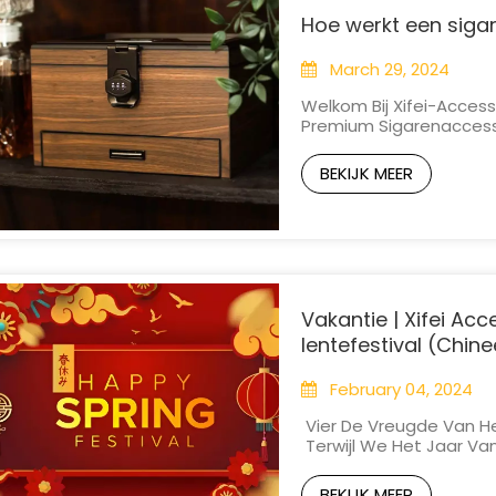
Hoe werkt een sig
March 29, 2024
Welkom Bij Xifei-Acces
Premium Sigarenaccess
Een Van De Meest Essen
Sigarenliefhebber Te D
BEKIJK MEER
Mee Terwijl We De Innerl
Vakantie | Xifei Ac
lentefestival (Chin
February 04, 2024
Vier De Vreugde Van Het
Terwijl We Het Jaar Van
Warme Wensen Uit Voor 
Het Is Een Tijd Voor Fes
BEKIJK MEER