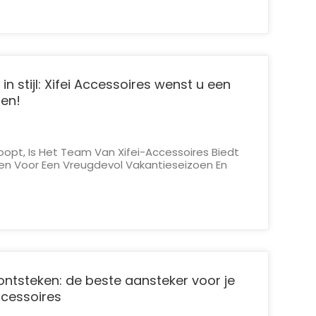
 in stijl: Xifei Accessoires wenst u een
oen!
oopt, Is Het Team Van Xifei-Accessoires Biedt
 Voor Een Vreugdevol Vakantieseizoen En
wjaar. We Hebben Het Genoegen Gehad Om U
ienst Te Zijn, En Terwijl We Uitkijken Naar De
Zal Brengen,...
 ontsteken: de beste aansteker voor je
accessoires