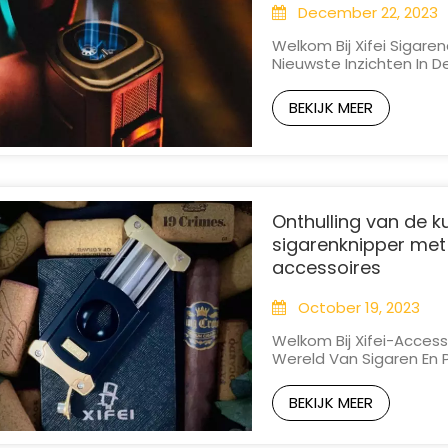
December 22, 2023
Welkom Bij Xifei Sigare
Nieuwste Inzichten In 
Pijpliefhebber Bent, W
Cruciale Rol Speelt In 
BEKIJK MEER
De Vraag: Wat Voor Soor
Onthulling van de k
sigarenknipper met 
accessoires
October 19, 2023
Welkom Bij Xifei-Access
Wereld Van Sigaren En 
Intrigerende Wereld V
Liefhebbers Bij Hen, E
BEKIJK MEER
Achter De V-Cut Ontrafe