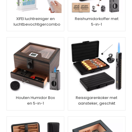
XIFEI luchtreiniger en
Reishumidorkoffer met
luchtbevochtigercombo
5-in-1
sigarenaansteker,
geschikt voor 7
sigaren
Houten Humidor Box
Reissigarenkoker met
en 5-in-1
aansteker, geschikt
sigarenaanstekerset
voor 5 sigaren