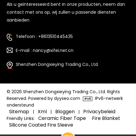
Als u geïnteresseerd bent in onze producten, neem dan
contact met ons op, wij zullen u passende diensten
aanbieden
Telefoon : +8613510445435
E-mail : nancy@xifei.net.cn
Shenzhen Dongxieying Trading Co., Ltd.
© 2026 Shenzhen Dongxieying Trading Co., Ltd. Rights
Reserved. Powered by dyyseo.com
IPv6-netwerk
ondersteund
Sitemap
Xml
Bloggen
Privacybeleid
|
|
|
Ceramic Fiber Tape
Fire Blanket
Friendly Links:
Silicone Coated Fire Sleeve