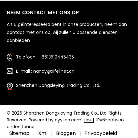
NEEM CONTACT MET ONS OP
Als u geïnteresseerd bent in onze producten, neem dan
contact met ons op, wij zullen u passende diensten
aanbieden
Telefoon : +8613510445435
E-mail : nancy@xifei.net.cn
Shenzhen Dongxieying Trading Co., Ltd.
© 2026 Shenzhen Dongxieying Trading Co., Ltd. Rights
Reserved. Powered by dyyseo.com
IPv6-netwerk
ondersteund
Sitemap
Xml
Bloggen
Privacybeleid
|
|
|