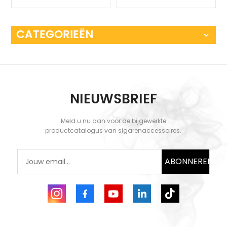
CATEGORIEËN
NIEUWSBRIEF
Meld u nu aan voor de bijgewerkte
productcatalogus van sigarenaccessoires.
ABONNEREN