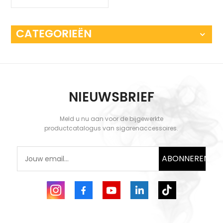
CATEGORIEËN
NIEUWSBRIEF
Meld u nu aan voor de bijgewerkte
productcatalogus van sigarenaccessoires.
ABONNEREN