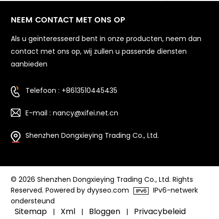
NEEM CONTACT MET ONS OP
Als u geïnteresseerd bent in onze producten, neem dan
contact met ons op, wij zullen u passende diensten
aanbieden
Telefoon : +8613510445435
E-mail : nancy@xifei.net.cn
Shenzhen Dongxieying Trading Co., Ltd.
© 2026 Shenzhen Dongxieying Trading Co., Ltd. Rights
Reserved. Powered by dyyseo.com
IPv6-netwerk
ondersteund
Sitemap
Xml
Bloggen
Privacybeleid
|
|
|