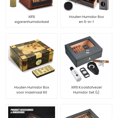
XIFEI
Houten Humidor Box
sigarenhumidorkast
en 5-in-1
biedt plaats aan
sigarenaanstekerset
maximaal 150 sigaren
Houten Humidor Box
XIFEI Koolstofvezel
voor maximaal 60
Humidor Set (L)
sigaren