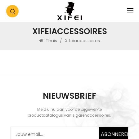
XIFEIACCESSOIRES
Thuis
/
Xifeiaccessoires
NIEUWSBRIEF
Meld u nu aan voor de bijgewerkte
productcatalogus van sigarenaccessoires.
ABONNEREN