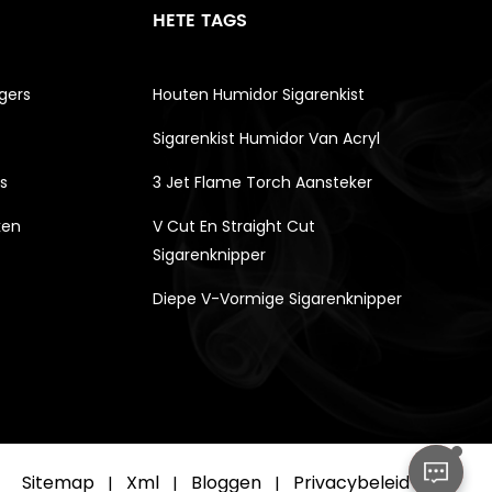
HETE TAGS
gers
Houten Humidor Sigarenkist
Sigarenkist Humidor Van Acryl
s
3 Jet Flame Torch Aansteker
ken
V Cut En Straight Cut
Sigarenknipper
Diepe V-Vormige Sigarenknipper
Sitemap
Xml
Bloggen
Privacybeleid
|
|
|