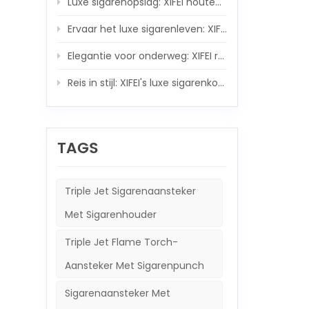
Luxe sigarenopslag: XIFEI houten luchtbevochtigerset van koolstofvezel
sigar
bewaa
Ervaar het luxe sigarenleven: XIFEI houten humidor met geïntegreerde 5-IN-1 sigarenaansteker
funct
prese
Elegantie voor onderweg: XIFEI reishumidor en 5-in-1 sigarenaansteker-ensemble
preci
aanpa
Reis in stijl: XIFEI's luxe sigarenkoker en krachtige zaklampgezel
Trans
creëe
ultie
TAGS
Triple Jet Sigarenaansteker
Met Sigarenhouder
Triple Jet Flame Torch-
Aansteker Met Sigarenpunch
Sigarenaansteker Met