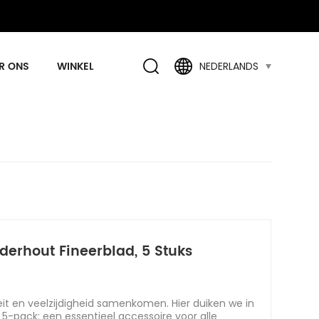
R ONS
WINKEL
NEDERLANDS
erhout Fineerblad, 5 Stuks
eit en veelzijdigheid samenkomen. Hier duiken we in
 5-pack: een essentieel accessoire voor alle