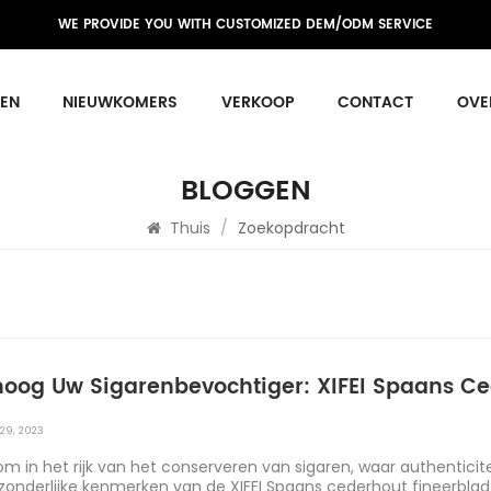
WE PROVIDE YOU WITH CUSTOMIZED DEM/ODM SERVICE
EN
NIEUWKOMERS
VERKOOP
CONTACT
OVE
BLOGGEN
Thuis
/
Zoekopdracht
hoog Uw Sigarenbevochtiger: XIFEI Spaans Ced
29, 2023
m in het rijk van het conserveren van sigaren, waar authenticit
tzonderlijke kenmerken van de XIFEI Spaans cederhout fineerblad