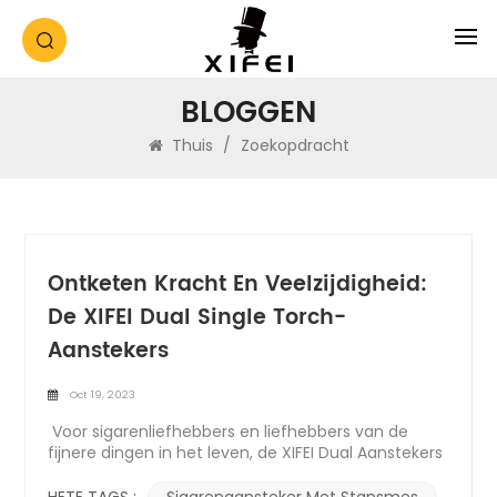
BLOGGEN
Thuis
/
Zoekopdracht
Ontketen Kracht En Veelzijdigheid:
De XIFEI Dual Single Torch-
Aanstekers
Oct 19, 2023
Voor sigarenliefhebbers en liefhebbers van de
fijnere dingen in het leven, de XIFEI Dual Aanstekers
met enkele fakkel staan als een bewijs van
vakmanschap en multifunctionaliteit. Deze