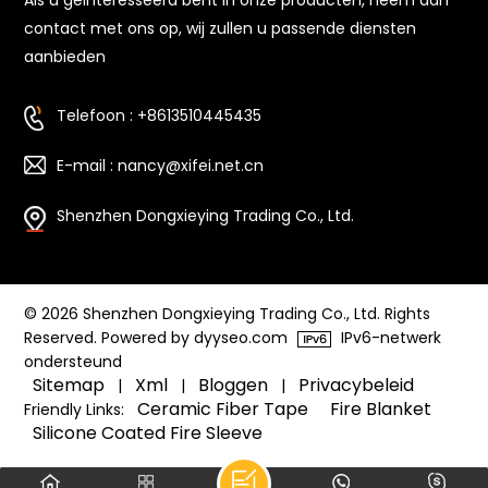
Als u geïnteresseerd bent in onze producten, neem dan
contact met ons op, wij zullen u passende diensten
aanbieden
Telefoon : +8613510445435
E-mail : nancy@xifei.net.cn
Shenzhen Dongxieying Trading Co., Ltd.
© 2026 Shenzhen Dongxieying Trading Co., Ltd. Rights
Reserved. Powered by dyyseo.com
IPv6-netwerk
ondersteund
Sitemap
Xml
Bloggen
Privacybeleid
|
|
|
Ceramic Fiber Tape
Fire Blanket
Friendly Links:
Silicone Coated Fire Sleeve