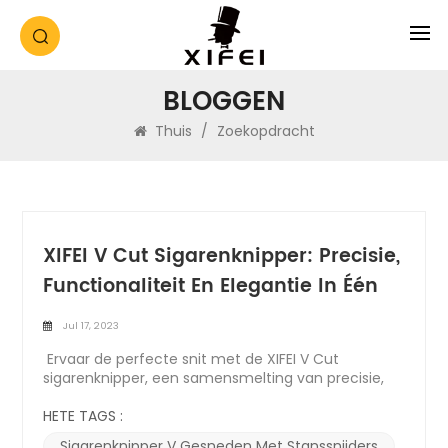
BLOGGEN
Thuis
/
Zoekopdracht
XIFEI V Cut Sigarenknipper: Precisie,
Functionaliteit En Elegantie In Één
Jul 17, 2023
Ervaar de perfecte snit met de XIFEI V Cut
sigarenknipper, een samensmelting van precisie,
functionaliteit en elegantie. Dit uitzonderlijke
sigarenaccessoire is ontworpen om uw
HETE TAGS :
sigarengenot naar nieuwe hoogten te
Sigarenknipper V Gesneden Met Stanssnijders