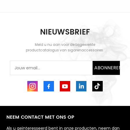
NIEUWSBRIEF
KOM MEER TE
KOM MEER TE
WETEN
WETEN
Meld u nu aan voor de bijgewerkte
productcatalogus van sigarenaccessoires.
ABONNEREN
NEEM CONTACT MET ONS OP
Als u geïnteresseerd bent in onze producten, neem dan