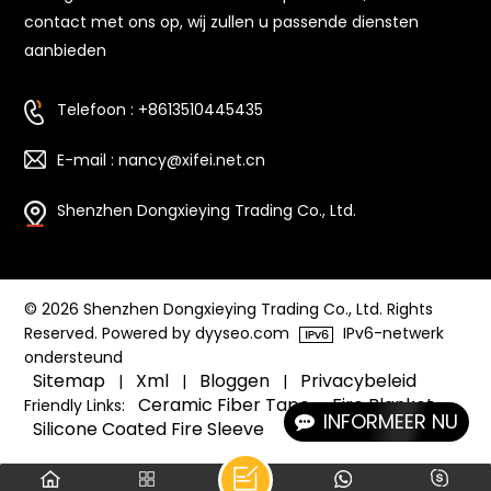
contact met ons op, wij zullen u passende diensten
aanbieden
Telefoon : +8613510445435
E-mail : nancy@xifei.net.cn
Shenzhen Dongxieying Trading Co., Ltd.
© 2026 Shenzhen Dongxieying Trading Co., Ltd. Rights
Reserved. Powered by dyyseo.com
IPv6-netwerk
ondersteund
Sitemap
Xml
Bloggen
Privacybeleid
|
|
|
Ceramic Fiber Tape
Fire Blanket
Friendly Links:
INFORMEER NU
Silicone Coated Fire Sleeve