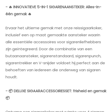
- 🔥 INNOVATIEVE 5-IN-1 SIGARENAANSTEKER: Alles-in-
één gemak 🔥
Ervaar het ultieme gemak met onze reissigaarkoker,
inclusief een op maat gemaakte aansteker waarin
alle essentiële accessoires voor sigarenliefhebbers
zijn geïntegreerd. Door de combinatie van een
butaanaansteker, sigarenstandaard, sigarenpunch,
sigarentrekker en V-snijder voldoet hij perfect aan de
behoeften van iedereen die onderweg van sigaren
houdt.
- 📦 DELUXE SIGAARACCESSOIRESSET: frisheid en gemak
📦
Ontvang een sigarenkoker met ruimte voor 4 sigaren