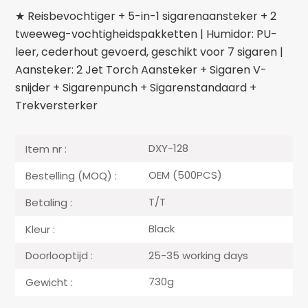
★ Reisbevochtiger + 5-in-1 sigarenaansteker + 2
tweeweg-vochtigheidspakketten | Humidor: PU-
leer, cederhout gevoerd, geschikt voor 7 sigaren |
Aansteker: 2 Jet Torch Aansteker + Sigaren V-
snijder + Sigarenpunch + Sigarenstandaard +
Trekversterker
DXY-128
Item nr :
OEM (500PCS)
Bestelling (MOQ) :
T/T
Betaling :
Black
Kleur :
25-35 working days
Doorlooptijd :
730g
Gewicht :