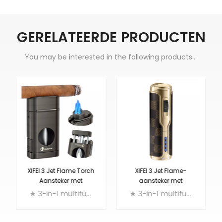
GERELATEERDE PRODUCTEN
You may be interested in the following products...
XIFEI 3 Jet Flame Torch
XIFEI 3 Jet Flame-
Aansteker met
aansteker met
veerbelaste V-snijder
elektronische
★ 3-in-1 multifunctionele sigarenaansteker: drievoudige aansteker + V-snijder + sigarenhouder
★ 3-in-1 multifunctionele sigarenaansteker: drievoudige aansteker + punch cutter + sigarenhouder
ontsteking