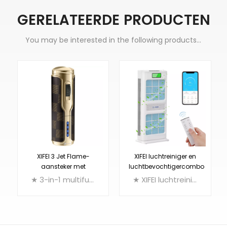
GERELATEERDE PRODUCTEN
You may be interested in the following products...
XIFEI 3 Jet Flame-
XIFEI luchtreiniger en
aansteker met
luchtbevochtigercombo
elektronische
★ 3-in-1 multifunctionele sigarenaansteker: drievoudige aansteker + punch cutter + sigarenhouder
★ XIFEI luchtreiniger en luchtbevochtigercombinatie, met een groot CIO2-filter (primair antibacterieel filter), een HEPA-filter (het langste ter wereld op 12 meter) en een plasmagenerator met negatieve ionen. Het detecteert actief het vervuilingsniveau in de kamer om het filtratieniveau aan te passen. Sterk genoeg om een ruimte van maximaal 1000 vierkante meter te elimineren, te ontgeuren en te bevochtigen, maar toch stil genoeg om ervoor te zorgen dat u een goede nachtrust krijgt.
ontsteking