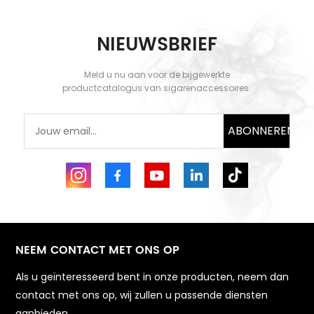
NIEUWSBRIEF
KOM MEER TE
KOM MEER TE
Meld u nu aan voor de bijgewerkte
WETEN
WETEN
productcatalogus van sigarenaccessoires.
ABONNEREN
NEEM CONTACT MET ONS OP
Als u geïnteresseerd bent in onze producten, neem dan
contact met ons op, wij zullen u passende diensten
aanbieden