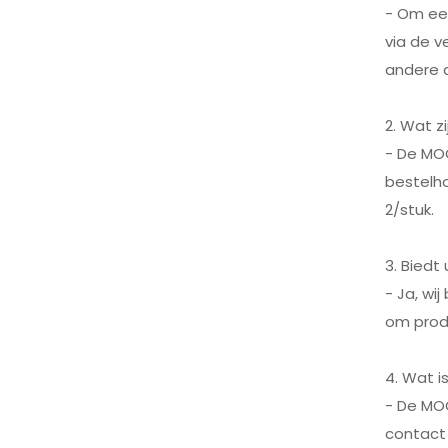
- Om ee
via de v
andere d
2. Wat z
- De MOQ
bestelh
2/stuk.
3. Bied
- Ja, wi
om produ
4. Wat 
- De MO
contact 