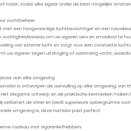
 of maat, zodat elke sigaar onder de best mogelijke omst
ieur vochtbeheer
st met een hoogwaardige luchtbevochtiger en een nauwkeu
e vochtigheidsniveau om uw sigaren vers en smaakvol te h
sseling van externe lucht en zorgt voor een constante luch
t uw sigaren tegen uitdroging of overmatig vocht, waardoor
sbaar aan elke omgeving
 humidor is ontworpen als aanvulling op elke omgeving, van 
. Het elegante ontwerp en de praktische kenmerken maken h
Hij verbetert de sfeer en biedt superieure opbergruimte voor 
onele omgeving is, deze humidor past perfect.
tieme cadeau voor sigarenliefhebbers