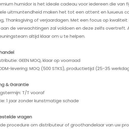
mium humidor is het ideale cadeau voor iedereen die van f
nele uitmuntendheid maken het tot een attent en luxueus c
, Thanksgiving of verjaardagen. Met een focus op kwaliteit
aan de verwachtingen zal voldoen en deze zelfs overtreft. 
uningsteam altijd klaar om u te helpen.
handel
stributie: GEEN MOQ, klaar op voorraad
 ODM-levering: MOQ (500 STKS), productietijd (25-35 werkda
ng & Garantie
ngstermijn: T/T vooraf
ie: 1 jaar zonder kunstmatige schade
estelde vragen
s de procedure om distributeur of groothandelaar van uw p