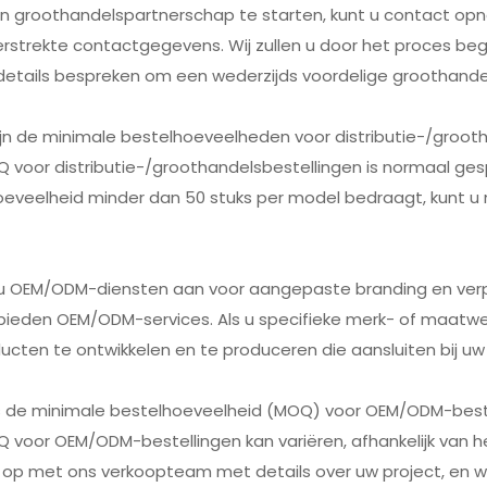
n groothandelspartnerschap te starten, kunt u contact o
erstrekte contactgegevens. Wij zullen u door het proces be
etails bespreken om een wederzijds voordelige groothandel
ijn de minimale bestelhoeveelheden voor distributie-/groot
 voor distributie-/groothandelsbestellingen is normaal ges
oeveelheid minder dan 50 stuks per model bedraagt, kunt u
t u OEM/ODM-diensten aan voor aangepaste branding en ver
j bieden OEM/ODM-services. Als u specifieke merk- of maat
cten te ontwikkelen en te produceren die aansluiten bij uw 
is de minimale bestelhoeveelheid (MOQ) voor OEM/ODM-best
Q voor OEM/ODM-bestellingen kan variëren, afhankelijk van 
op met ons verkoopteam met details over uw project, en wij