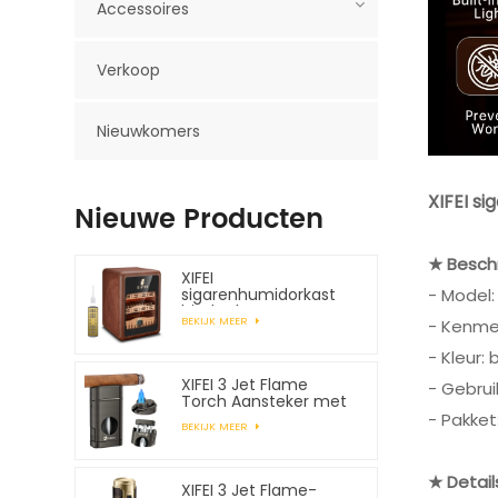
Accessoires
Verkoop
Nieuwkomers
XIFEI s
Nieuwe Producten
★ Beschr
XIFEI
- Model:
sigarenhumidorkast
biedt plaats aan
BEKIJK MEER
- Kenme
maximaal 150 sigaren
- Kleur: 
XIFEI 3 Jet Flame
- Gebrui
Torch Aansteker met
veerbelaste V-snijder
- Pakket
BEKIJK MEER
★ Detail
XIFEI 3 Jet Flame-