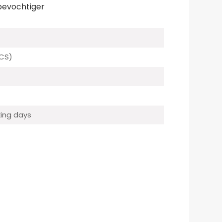
bevochtiger
CS)
ing days