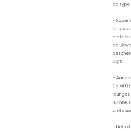
op type
XIFEI 3 Jet Flame
Torch Aansteker met
Sigaren Vcutter Punch
BEKIJK MEER
Stand Draw Enhancer
- Super
Uitgeru
perfect
de uitwi
bescherm
blijft.
- Aanpa
De XIFEI
lounges
ruimte. 
professi
- Het ul