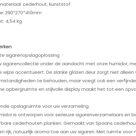
ateriaal: cederhout, kunststof
te: 290*270*410mm
t: 4,54 kg
erken
hte sigarenopslagoplossing
 sigarencollectie onder de aandacht met onze humidor, met
 wijze accentueert. De slanke glazen deur zorgt niet alleen 
mstandigheden te behouden, maar voegt ook een verfijnde 
he opbergruimte en stijlvolle display maakt het tot een opva
ende opslagruimte voor uw verzameling
midor is ontworpen voor serieuze sigarenverzamelaars en bi
erbare cederhouten planken. Gemaakt van Spaans cederhout,
n rijk, natuurlijk aroma toe aan uw sigaren. Met ruimte voor