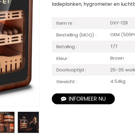
ladeplanken, hygrometer en lucht
DXY-129
Item nr :
OEM (500P
Bestelling (MOQ) :
T/T
Betaling :
Brown
Kleur :
25-35 work
Doorlooptijd :
4.54kg
Gewicht :
INFORMEER NU