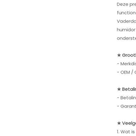
Deze pre
functio
Vaderdag
humidor 
onderste
★ Groot
- Merkdi
- OEM /
★ Betali
- Betali
- Garant
★ Veelg
1. Wat i