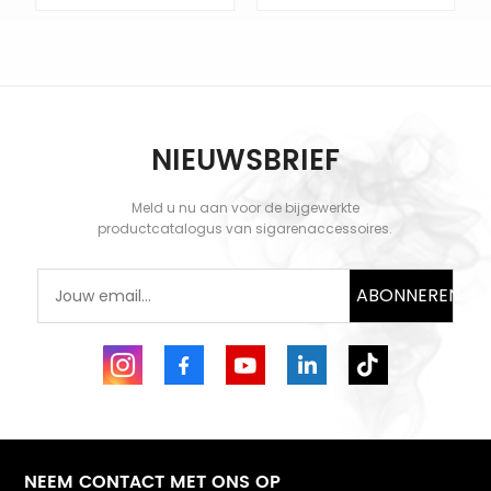
NIEUWSBRIEF
KOM MEER TE
KOM MEER TE
WETEN
WETEN
Meld u nu aan voor de bijgewerkte
productcatalogus van sigarenaccessoires.
ABONNEREN
NEEM CONTACT MET ONS OP