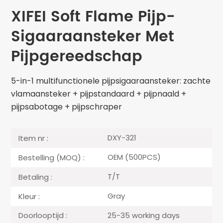
XIFEI Soft Flame Pijp-
Sigaaraansteker Met
Pijpgereedschap
5-in-1 multifunctionele pijpsigaaraansteker: zachte
vlamaansteker + pijpstandaard + pijpnaald +
pijpsabotage + pijpschraper
DXY-321
Item nr :
OEM (500PCS)
Bestelling (MOQ) :
T/T
Betaling :
Gray
Kleur :
25-35 working days
Doorlooptijd :