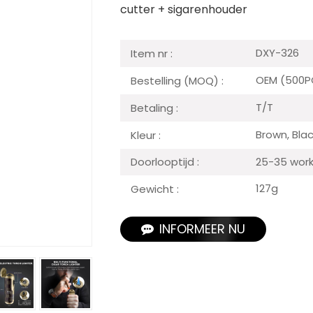
cutter + sigarenhouder
DXY-326
Item nr :
OEM (500P
Bestelling (MOQ) :
T/T
Betaling :
Brown, Bla
Kleur :
25-35 work
Doorlooptijd :
127g
Gewicht :
INFORMEER NU