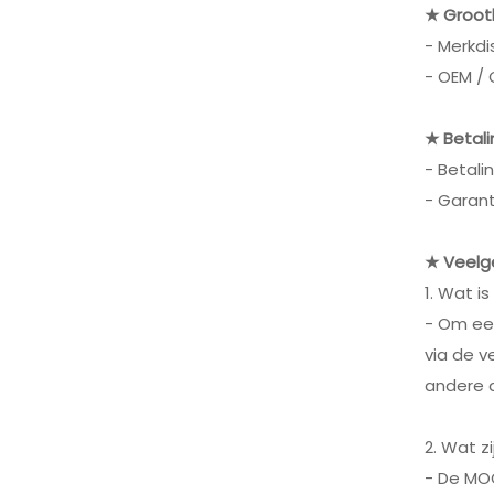
★ Groot
- Merkdi
- OEM /
★ Betali
- Betali
- Garant
★ Veelg
1. Wat i
- Om ee
via de v
andere 
2. Wat z
- De MOQ