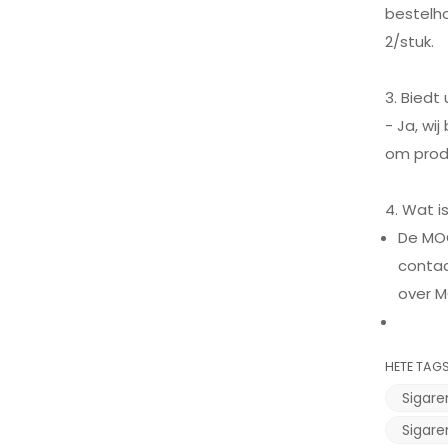
bestelh
2/stuk.
3. Bied
- Ja, wi
om produ
4. Wat 
De MOQ
contac
over M
HETE TAGS
Sigar
Sigare