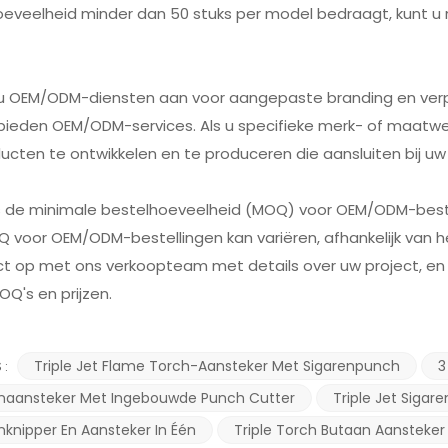
oeveelheid minder dan 50 stuks per model bedraagt, kunt u
t u OEM/ODM-diensten aan voor aangepaste branding en ver
j bieden OEM/ODM-services. Als u specifieke merk- of maat
cten te ontwikkelen en te produceren die aansluiten bij uw 
is de minimale bestelhoeveelheid (MOQ) voor OEM/ODM-best
 voor OEM/ODM-bestellingen kan variëren, afhankelijk van 
t op met ons verkoopteam met details over uw project, en wi
OQ's en prijzen.
Triple Jet Flame Torch-Aansteker Met Sigarenpunch
3
 :
enaansteker Met Ingebouwde Punch Cutter
Triple Jet Siga
nknipper En Aansteker In Één
Triple Torch Butaan Aansteker