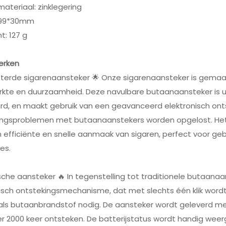
ateriaal: zinklegering
 99*30mm
t: 127 g
erken
eterde sigarenaansteker 🌟 Onze sigarenaansteker is gemaa
erkte en duurzaamheid. Deze navulbare butaanaansteker is
rd, en maakt gebruik van een geavanceerd elektronisch o
ingsproblemen met butaanaanstekers worden opgelost. Het
 efficiënte en snelle aanmaak van sigaren, perfect voor ge
es.
ische aansteker 🔥 In tegenstelling tot traditionele butaana
isch ontstekingsmechanisme, dat met slechts één klik wordt
j als butaanbrandstof nodig. De aansteker wordt geleverd 
 2000 keer ontsteken. De batterijstatus wordt handig weerg