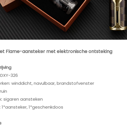
 Jet Flame-aansteker met elektronische ontsteking
ijving
: DXY-326
ken: winddicht, navulbaar, brandstofvenster
ruin
k: sigaren aansteken
: 1*aansteker, 1*geschenkdoos
s