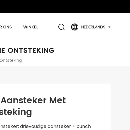
R ONS
WINKEL
NEDERLANDS
HE ONTSTEKING
 Ontsteking
-Aansteker Met
steking
ansteker: drievoudige aansteker + punch