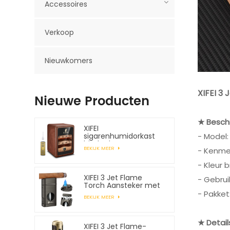
Accessoires
Verkoop
Nieuwkomers
XIFEI 3
Nieuwe Producten
★ Beschr
XIFEI
- Model
sigarenhumidorkast
biedt plaats aan
BEKIJK MEER
- Kenmer
maximaal 150 sigaren
- Kleur b
XIFEI 3 Jet Flame
- Gebrui
Torch Aansteker met
veerbelaste V-snijder
- Pakket
BEKIJK MEER
★ Detail
XIFEI 3 Jet Flame-