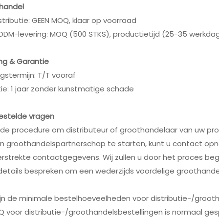
handel
stributie: GEEN MOQ, klaar op voorraad
 ODM-levering: MOQ (500 STKS), productietijd (25-35 werkda
ng & Garantie
ngstermijn: T/T vooraf
ie: 1 jaar zonder kunstmatige schade
estelde vragen
s de procedure om distributeur of groothandelaar van uw p
n groothandelspartnerschap te starten, kunt u contact o
erstrekte contactgegevens. Wij zullen u door het proces be
details bespreken om een wederzijds voordelige groothande
ijn de minimale bestelhoeveelheden voor distributie-/groot
 voor distributie-/groothandelsbestellingen is normaal ges