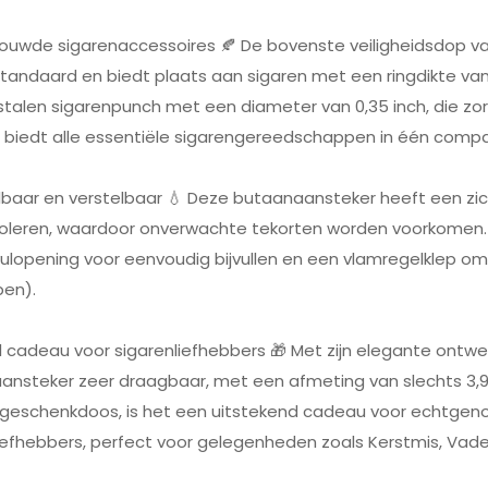
bouwde sigarenaccessoires 🍂 De bovenste veiligheidsdop va
tandaard en biedt plaats aan sigaren met een ringdikte van
jstalen sigarenpunch met een diameter van 0,35 inch, die zor
 biedt alle essentiële sigarengereedschappen in één comp
ulbaar en verstelbaar 💧 Deze butaanaansteker heeft een z
roleren, waardoor onverwachte tekorten worden voorkomen.
ulopening voor eenvoudig bijvullen en een vlamregelklep o
pen).
l cadeau voor sigarenliefhebbers 🎁 Met zijn elegante ontw
ansteker zeer draagbaar, met een afmeting van slechts 3,91,1
le geschenkdoos, is het een uitstekend cadeau voor echtgenot
iefhebbers, perfect voor gelegenheden zoals Kerstmis, Vade