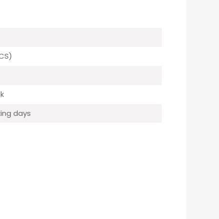
CS)
ck
ing days