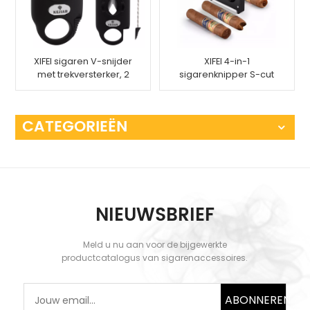
XIFEI sigaren V-snijder
XIFEI 4-in-1
met trekversterker, 2
sigarenknipper S-cut
sigarenhouders,
V-cut punch-cut
gesneden tot 55
standaard
sigaren met ringmeter
CATEGORIEËN
NIEUWSBRIEF
Meld u nu aan voor de bijgewerkte
productcatalogus van sigarenaccessoires.
ABONNEREN