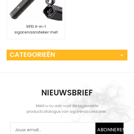
XIFEI 4-in-1
sigarenaansteker met
meetinstrument voor
ponslade
CATEGORIEËN
NIEUWSBRIEF
Meld u nu aan voor de bijgewerkte
productcatalogus van sigarenaccessoires.
ABONNEREN