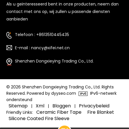
Als u geïnteresseerd bent in onze producten, neem dan
contact met ons op, wij zullen u passende diensten
aanbieden
Telefoon : +8613510445435
E-mail : nancy@xifei.net.cn
Shenzhen Dongxieying Trading Co., Ltd.
© 2026 Shenzhen Dongxieying Trading Co., Ltd. Rights
Reserved. Powered by dyyseo.com
IPv6-netwerk
ondersteund
Sitemap
Xml
Bloggen
Privacybeleid
|
|
|
Ceramic Fiber Tape
Fire Blanket
Friendly Links:
Silicone Coated Fire Sleeve