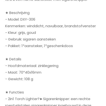
★ Beschrijving
- Model: DXY-306
Kenmerken: winddicht, navulbaar, brandstofvenster
- Kleur: grijs, goud
- Gebruik: sigaren aansteken
- Pakket: 1*aansteker, 1*geschenkdoos
★ Details
- Hoofdmateriaal: zinklegering
- Maat: 70*40x16mm
- Gewicht: 108 g
★ Functies
- 2in1 Torch Lighter?►Sigarenknipper: een rechte
roestvrijstalen sigarenknipper ingebouwd in deze