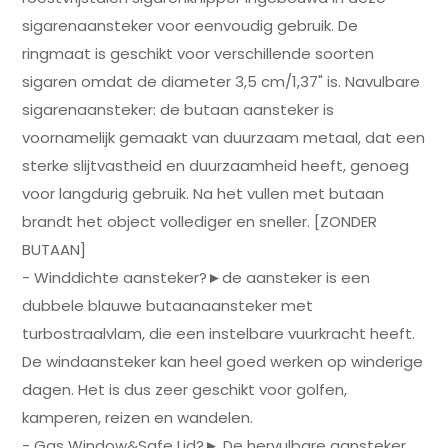
sigarenaansteker voor eenvoudig gebruik. De
ringmaat is geschikt voor verschillende soorten
sigaren omdat de diameter 3,5 cm/1,37" is. Navulbare
sigarenaansteker: de butaan aansteker is
voornamelijk gemaakt van duurzaam metaal, dat een
sterke slijtvastheid en duurzaamheid heeft, genoeg
voor langdurig gebruik. Na het vullen met butaan
brandt het object vollediger en sneller. [ZONDER
BUTAAN]
- Winddichte aansteker?►de aansteker is een
dubbele blauwe butaanaansteker met
turbostraalvlam, die een instelbare vuurkracht heeft.
De windaansteker kan heel goed werken op winderige
dagen. Het is dus zeer geschikt voor golfen,
kamperen, reizen en wandelen.
- Gas Window&Safe Lid?► De hervulbare aansteker