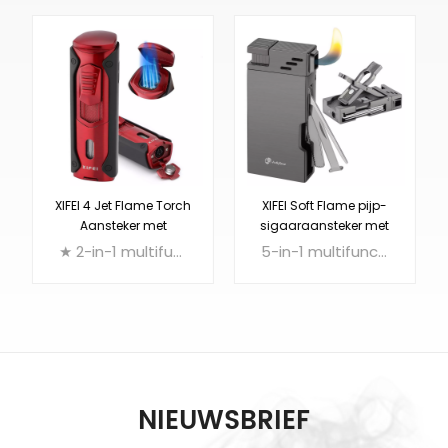
XIFEI 4 Jet Flame Torch
XIFEI Soft Flame pijp-
Aansteker met
sigaaraansteker met
sigarenpunch
pijpgereedschap
★ 2-in-1 multifunctionele sigarenaansteker: quad-aansteker + punch-snijder
5-in-1 multifunctionele pijpsigaaraansteker: zachte vlamaansteker + pijpstandaard + pijpnaald + pijpsabotage + pijpschraper
NIEUWSBRIEF
KOM MEER TE
KOM MEER TE