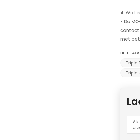
4. Wat 
- De MO
contact 
met betr
HETE TAGS
Triple
Triple
La
Als
u z