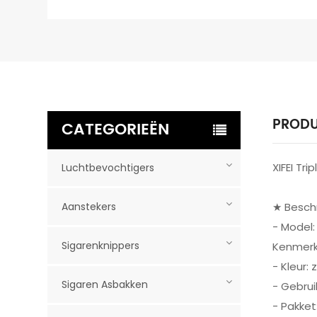
PRODU
CATEGORIEËN
XIFEI Tr
Luchtbevochtigers
Aanstekers
★ Beschr
- Model
Sigarenknippers
Kenmerke
- Kleur:
Sigaren Asbakken
- Gebrui
- Pakket