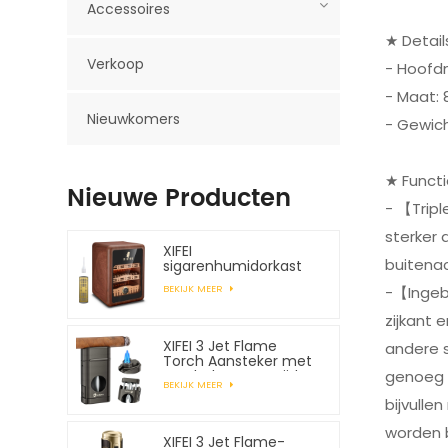
Accessoires
★ Detail
Verkoop
- Hoofdm
- Maat:
Nieuwkomers
- Gewich
★ Funct
Nieuwe Producten
- 【Trip
sterker 
XIFEI
buitenac
sigarenhumidorkast
biedt plaats aan
-【Ingeb
BEKIJK MEER
maximaal 150 sigaren
zijkant 
XIFEI 3 Jet Flame
andere s
Torch Aansteker met
genoeg 
veerbelaste V-snijder
BEKIJK MEER
bijvull
worden b
XIFEI 3 Jet Flame-