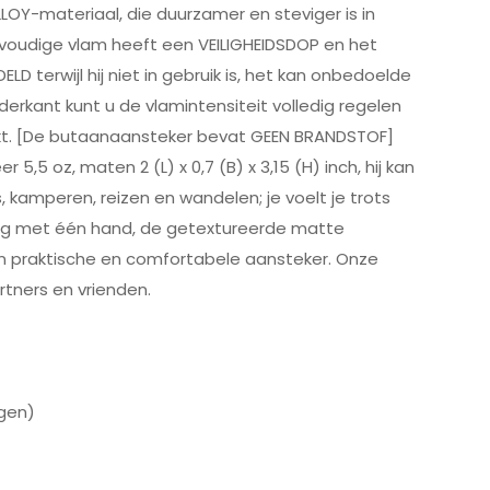
LOY-materiaal, die duurzamer en steviger is in
evoudige vlam heeft een VEILIGHEIDSDOP en het
terwijl hij niet in gebruik is, het kan onbedoelde
rkant kunt u de vlamintensiteit volledig regelen
akt. [De butaanaansteker bevat GEEN BRANDSTOF]
oz, maten 2 (L) x 0,7 (B) x 3,15 (H) inch, hij kan
, kamperen, reizen en wandelen; je voelt je trots
ing met één hand, de getextureerde matte
en praktische en comfortabele aansteker. Onze
rtners en vrienden.
agen)