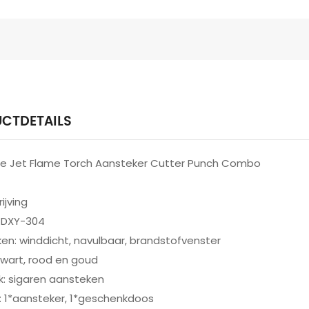
CTDETAILS
iple Jet Flame Torch Aansteker Cutter Punch Combo
ijving
: DXY-304
n: winddicht, navulbaar, brandstofvenster
 zwart, rood en goud
k: sigaren aansteken
: 1*aansteker, 1*geschenkdoos