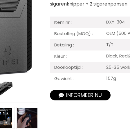
sigarenknipper + 2 sigarenponsen
DXY-304
Item nr :
OEM (500 
Bestelling (MOQ) :
T/T
Betaling :
Black, Red
Kleur :
25-35 work
Doorlooptijd :
157g
Gewicht :
INFORMEER NU