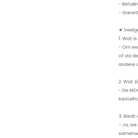
- Betali
XIFEI 3 Jet Flame
Torch Aansteker met
- Garant
Sigaren Vcutter Punch
BEKIJK MEER
Stand Draw Enhancer
★ Veelg
1. Wat i
- Om ee
of via d
andere d
2. Wat z
- De MOQ
bestelho
3. Bied
- Ja, we
samenwer