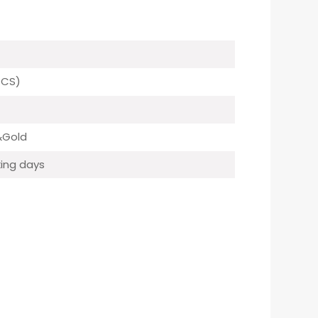
PCS)
&Gold
ing days