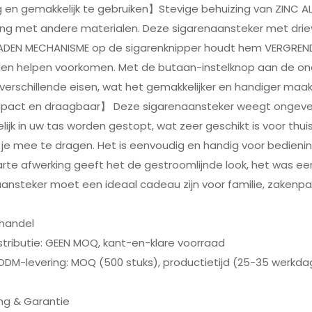
g en gemakkelijk te gebruiken】Stevige behuizing van ZINC AL
king met andere materialen. Deze sigarenaansteker met dri
DEN MECHANISME op de sigarenknipper houdt hem VERGRENDELD 
en helpen voorkomen. Met de butaan-instelknop aan de onde
 verschillende eisen, wat het gemakkelijker en handiger ma
ct en draagbaar】 Deze sigarenaansteker weegt ongeveer 5,5 
ijk in uw tas worden gestopt, wat zeer geschikt is voor thuis
je mee te dragen. Het is eenvoudig en handig voor bedien
rte afwerking geeft het de gestroomlijnde look, het was e
ansteker moet een ideaal cadeau zijn voor familie, zakenpa
handel
stributie: GEEN MOQ, kant-en-klare voorraad
ODM-levering: MOQ (500 stuks), productietijd (25-35 werkd
ng & Garantie