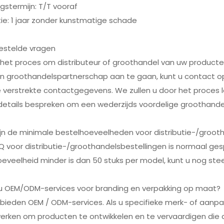
ngstermijn: T/T vooraf
ie: 1 jaar zonder kunstmatige schade
estelde vragen
s het proces om distributeur of groothandel van uw product
n groothandelspartnerschap aan te gaan, kunt u contact
e verstrekte contactgegevens. We zullen u door het proces 
etails bespreken om een wederzijds voordelige groothandel
ijn de minimale bestelhoeveelheden voor distributie-/groot
 voor distributie-/groothandelsbestellingen is normaal ges
eveelheid minder is dan 50 stuks per model, kunt u nog stee
t u OEM/ODM-services voor branding en verpakking op maat?
 bieden OEM / ODM-services. Als u specifieke merk- of aanp
ken om producten te ontwikkelen en te vervaardigen die aan