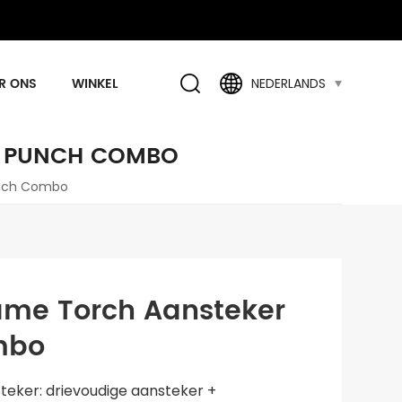
R ONS
WINKEL
NEDERLANDS
ER PUNCH COMBO
Punch Combo
Flame Torch Aansteker
mbo
steker: drievoudige aansteker +