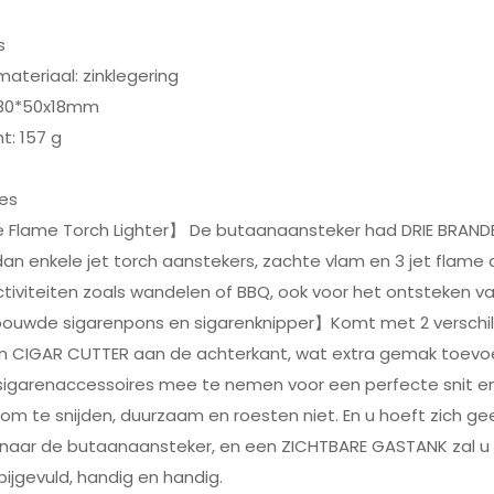
s
ateriaal: zinklegering
 80*50x18mm
t: 157 g
ies
le Flame Torch Lighter】 De butaanaansteker had DRIE BRAND
dan enkele jet torch aanstekers, zachte vlam en 3 jet flame 
tiviteiten zoals wandelen of BBQ, ook voor het ontsteken va
ouwde sigarenpons en sigarenknipper】Komt met 2 versch
en CIGAR CUTTER aan de achterkant, wat extra gemak toevoeg
igarenaccessoires mee te nemen voor een perfecte snit en r
om te snijden, duurzaam en roesten niet. En u hoeft zich 
en naar de butaanaansteker, en een ZICHTBARE GASTANK zal 
ijgevuld, handig en handig.